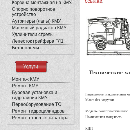
ссылке
.
Корзина монтажная на КМУ.
Опорно поворотное
устройство
Аутригеры (лапы) КМУ
Масляный радиатор КМУ
Удлинители стрелы
Лепесток грейфера ГЛ1
Бетоноломы
Услуги
Технические ха
Монтаж КМУ
Ремонт КМУ
Буровая установка и
Разрешонная максимальная ма
гидролиния КМУ
Масса без нагрузки
Переоборудование ТС
Ремонт гидроцилиндров
Модель / экологический клас
Номинальная мощьность
Ремонт стрел экскаватора
КПП