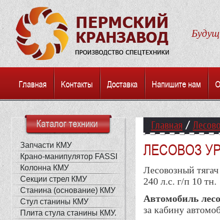
Будуще
Главная
Kонтакты
Доставка
Напишите нам
О
Каталог техники
Главная
/
Лесов
Запчасти КМУ
ЛЕСОВОЗ УР
Крано-манипулятор FASSI
Колонна КМУ
Лесовозный тягач
Секции стрел КМУ
240 л.с. г/п 10 тн.
Станина (основание) КМУ
Автомобиль лесо
Стул станины КМУ
за кабину автомо
Плита стула станины КМУ.