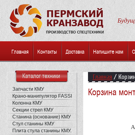
Будуще
Главная
Kонтакты
Доставка
Напишите нам
О
Каталог техники
Главная
/
Корзи
Запчасти КМУ
Корзина мон
Крано-манипулятор FASSI
Колонна КМУ
Секции стрел КМУ
Станина (основание) КМУ
Стул станины КМУ
А
Плита стула станины КМУ.