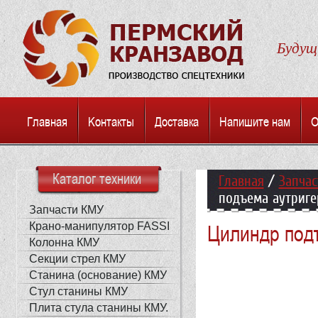
Будуще
Главная
Kонтакты
Доставка
Напишите нам
О
Каталог техники
Главная
/
Запча
подъема аутриге
Запчасти КМУ
Крано-манипулятор FASSI
Цилиндр под
Колонна КМУ
Секции стрел КМУ
Станина (основание) КМУ
Стул станины КМУ
Плита стула станины КМУ.