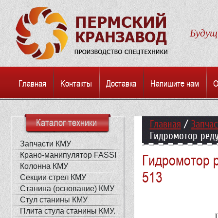
Будуще
Главная
Kонтакты
Доставка
Напишите нам
О
Каталог техники
Главная
/
Запча
Гидромотор реду
Запчасти КМУ
Крано-манипулятор FASSI
Гидромотор 
Колонна КМУ
513
Секции стрел КМУ
Станина (основание) КМУ
Стул станины КМУ
Плита стула станины КМУ.